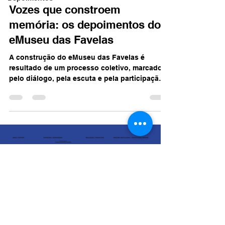
Vozes que constroem
memória: os depoimentos do
eMuseu das Favelas
A construção do eMuseu das Favelas é
resultado de um processo coletivo, marcado
pelo diálogo, pela escuta e pela participação
ativa de pessoas que contribuíram
diretamente para transformar o projeto em
realidade. Como parte desse percurso, foram
registrados depoimentos de personagens
fundamentais para a criação e
desenvolvimento da iniciativa. Mais do que
registros institucionais, os depoimentos
revelam reflexões sobre pertencimento,
inovação e transformação social, evidenci