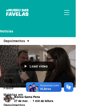
Notícias
Depoimentos
Todos os posts
E-book
Fotos do
Load video
Lançamento
Release do
Game
Release Museu
Fìsico
Matérias em
Bianca Gama Pena
jornais
27 de mar.
1 min de leitura
Depoimentos